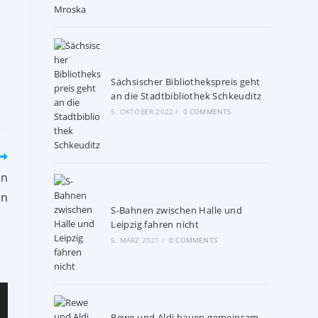
Sächsischer Bibliothekspreis geht
an die Stadtbibliothek Schkeuditz
5. OKTOBER 2022
/
0 COMMENTS
in
an
S-Bahnen zwischen Halle und
Leipzig fahren nicht
5. MÄRZ 2021
/
0 COMMENTS
Rewe und Aldi bauen gemeinsam