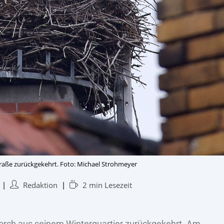
straße zurückgekehrt. Foto: Michael Strohmeyer
Redaktion
2 min Lesezeit
Storch aus seinem Winterquartier zurückgekehrt. Am