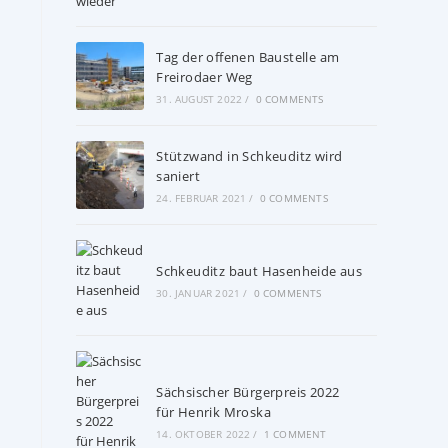
Tag der offenen Baustelle am
Freirodaer Weg
31. AUGUST 2022
/
0 COMMENTS
Stützwand in Schkeuditz wird
saniert
24. FEBRUAR 2021
/
0 COMMENTS
Schkeuditz baut Hasenheide aus
30. JANUAR 2021
/
0 COMMENTS
Sächsischer Bürgerpreis 2022
für Henrik Mroska
14. OKTOBER 2022
/
1 COMMENT