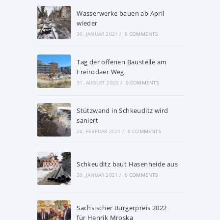
Wasserwerke bauen ab April
wieder
30. JANUAR 2021
/
0 COMMENTS
Tag der offenen Baustelle am
Freirodaer Weg
31. AUGUST 2022
/
0 COMMENTS
Stützwand in Schkeuditz wird
saniert
24. FEBRUAR 2021
/
0 COMMENTS
Schkeuditz baut Hasenheide aus
30. JANUAR 2021
/
0 COMMENTS
Sächsischer Bürgerpreis 2022
für Henrik Mroska