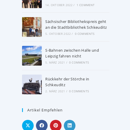
14. OKTOBER 2022
/
1 COMMENT
Sächsischer Bibliothekspreis geht
an die Stadtbibliothek Schkeuditz
5. OKTOBER 2022
/
0 COMMENTS
S-Bahnen zwischen Halle und
Leipzig fahren nicht
5. MÄRZ 2021
/
0 COMMENTS
Rückkehr der Störche in
Schkeuditz
2. MÄRZ 2021
/
0 COMMENTS
Artikel Empfehlen