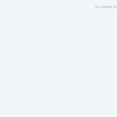
FÜR
KOMMENTARE DEAKTIVIERT
30. JANUAR 20
SCHKEUDITZ
BAUT
HASENHEIDE
AUS