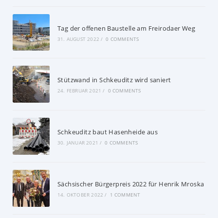
Tag der offenen Baustelle am Freirodaer Weg
31. AUGUST 2022
/
0 COMMENTS
Stützwand in Schkeuditz wird saniert
24. FEBRUAR 2021
/
0 COMMENTS
Schkeuditz baut Hasenheide aus
30. JANUAR 2021
/
0 COMMENTS
Sächsischer Bürgerpreis 2022 für Henrik Mroska
14. OKTOBER 2022
/
1 COMMENT