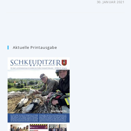
FÜR
KOMMENTARE DEAKTIVIERT
30. JANUAR 2021
REWE
UND
ALDI
BAUEN
GEMEINSAM
NEU
Aktuelle Printausgabe